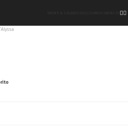
DROPS & COLABS
COLECCIONES
CONTACTO
Alyssa
rito