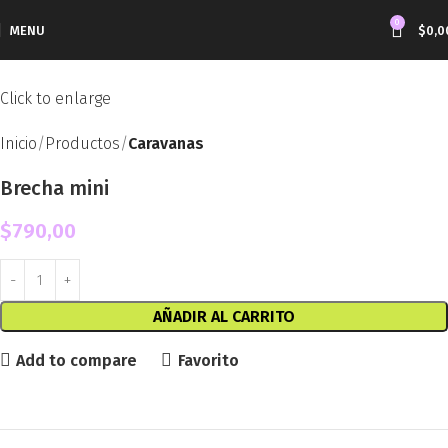
0
MENU
$
0,0
Click to enlarge
Inicio
Productos
Caravanas
Brecha mini
$
790,00
AÑADIR AL CARRITO
Add to compare
Favorito