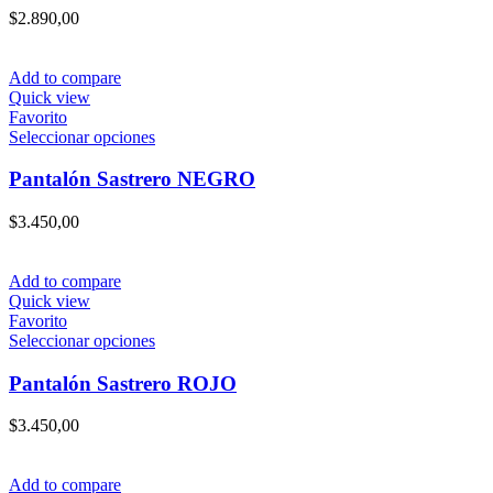
producto
variantes.
$
2.890,00
Las
opciones
se
Add to compare
pueden
Quick view
elegir
Favorito
en
Este
Seleccionar opciones
la
producto
página
tiene
Pantalón Sastrero NEGRO
de
múltiples
producto
variantes.
$
3.450,00
Las
opciones
se
Add to compare
pueden
Quick view
elegir
Favorito
en
Este
Seleccionar opciones
la
producto
página
tiene
Pantalón Sastrero ROJO
de
múltiples
producto
variantes.
$
3.450,00
Las
opciones
se
Add to compare