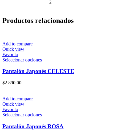
2
Productos relacionados
Add to compare
Quick view
Favorito
Este
Seleccionar opciones
producto
tiene
Pantalón Japonés CELESTE
múltiples
variantes.
$
2.890,00
Las
opciones
se
Add to compare
pueden
Quick view
elegir
Favorito
en
Este
Seleccionar opciones
la
producto
página
tiene
Pantalón Japonés ROSA
de
múltiples