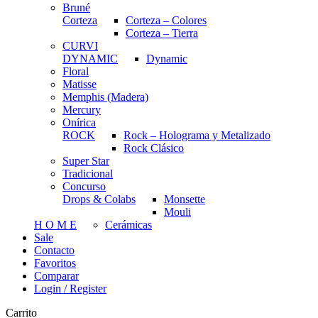
Bruné
Corteza
Corteza – Colores
Corteza – Tierra
CURVI
DYNAMIC
Dynamic
Floral
Matisse
Memphis (Madera)
Mercury
Onírica
ROCK
Rock – Holograma y Metalizado
Rock Clásico
Super Star
Tradicional
Concurso
Drops & Colabs
Monsette
Mouli
H O M E
Cerámicas
Sale
Contacto
Favoritos
Comparar
Login / Register
Carrito