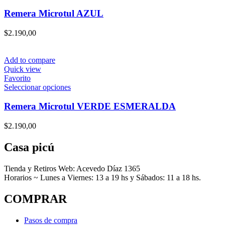
producto
página
tiene
Remera Microtul AZUL
de
múltiples
producto
variantes.
$
2.190,00
Las
opciones
se
Add to compare
pueden
Quick view
elegir
Favorito
en
Este
Seleccionar opciones
la
producto
página
tiene
Remera Microtul VERDE ESMERALDA
de
múltiples
producto
variantes.
$
2.190,00
Las
opciones
Casa picú
se
pueden
elegir
Tienda y Retiros Web: Acevedo Díaz 1365
en
Horarios ~ Lunes a Viernes: 13 a 19 hs y Sábados: 11 a 18 hs.
la
página
COMPRAR
de
producto
Pasos de compra