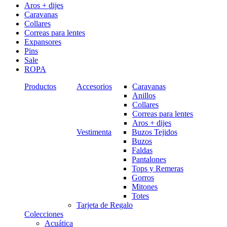
Aros + dijes
Caravanas
Collares
Correas para lentes
Expansores
Pins
Sale
ROPA
Productos
Accesorios
Caravanas
Anillos
Collares
Correas para lentes
Aros + dijes
Vestimenta
Buzos Tejidos
Buzos
Faldas
Pantalones
Tops y Remeras
Gorros
Mitones
Totes
Tarjeta de Regalo
Colecciones
Acuática