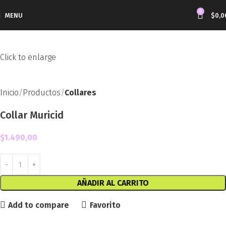
0
MENU
$
0,0
Click to enlarge
Inicio
Productos
Collares
Collar Muricid
$
1.490,00
AÑADIR AL CARRITO
Add to compare
Favorito