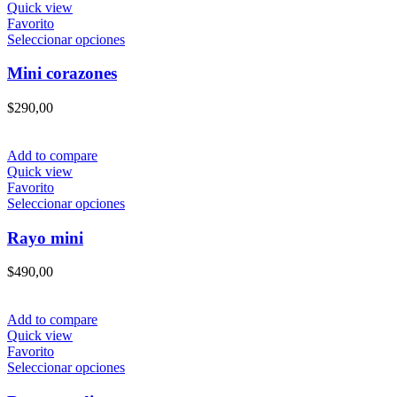
Quick view
Favorito
Este
Seleccionar opciones
producto
tiene
Mini corazones
múltiples
variantes.
$
290,00
Las
opciones
se
Add to compare
pueden
Quick view
elegir
Favorito
en
Este
Seleccionar opciones
la
producto
página
tiene
Rayo mini
de
múltiples
producto
variantes.
$
490,00
Las
opciones
se
Add to compare
pueden
Quick view
elegir
Favorito
en
Este
Seleccionar opciones
la
producto
página