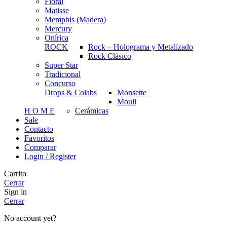
Floral
Matisse
Memphis (Madera)
Mercury
Onírica
ROCK
Rock – Holograma y Metalizado
Rock Clásico
Super Star
Tradicional
Concurso
Drops & Colabs
Monsette
Mouli
H O M E
Cerámicas
Sale
Contacto
Favoritos
Comparar
Login / Register
Carrito
Cerrar
Sign in
Cerrar
No account yet?