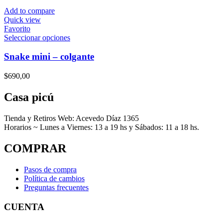
se
Add to compare
pueden
Quick view
elegir
Favorito
en
Este
Seleccionar opciones
la
producto
página
tiene
Snake mini – colgante
de
múltiples
producto
variantes.
$
690,00
Las
opciones
Casa picú
se
pueden
elegir
Tienda y Retiros Web: Acevedo Díaz 1365
en
Horarios ~ Lunes a Viernes: 13 a 19 hs y Sábados: 11 a 18 hs.
la
página
COMPRAR
de
producto
Pasos de compra
Política de cambios
Preguntas frecuentes
CUENTA