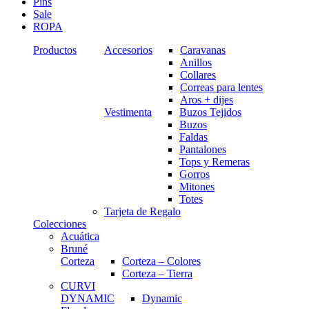
Pins
Sale
ROPA
Productos
Accesorios
Caravanas
Anillos
Collares
Correas para lentes
Aros + dijes
Vestimenta
Buzos Tejidos
Buzos
Faldas
Pantalones
Tops y Remeras
Gorros
Mitones
Totes
Tarjeta de Regalo
Colecciones
Acuática
Bruné
Corteza
Corteza – Colores
Corteza – Tierra
CURVI
DYNAMIC
Dynamic