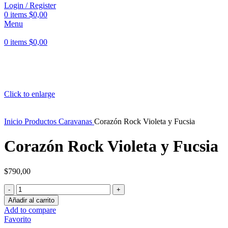
Login / Register
0
items
$
0,00
Menu
0
items
$
0,00
Click to enlarge
Inicio
Productos
Caravanas
Corazón Rock Violeta y Fucsia
Corazón Rock Violeta y Fucsia
$
790,00
Corazón
Rock
Añadir al carrito
Violeta
Add to compare
y
Favorito
Fucsia