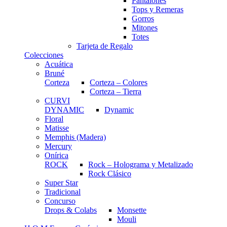
Pantalones
Tops y Remeras
Gorros
Mitones
Totes
Tarjeta de Regalo
Colecciones
Acuática
Bruné
Corteza
Corteza – Colores
Corteza – Tierra
CURVI
DYNAMIC
Dynamic
Floral
Matisse
Memphis (Madera)
Mercury
Onírica
ROCK
Rock – Holograma y Metalizado
Rock Clásico
Super Star
Tradicional
Concurso
Drops & Colabs
Monsette
Mouli