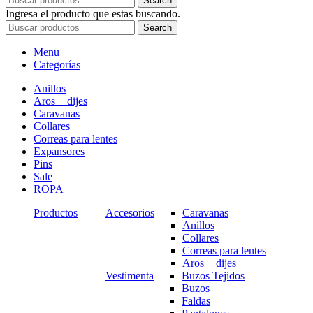
Search
Ingresa el producto que estas buscando.
Search
Menu
Categorías
Anillos
Aros + dijes
Caravanas
Collares
Correas para lentes
Expansores
Pins
Sale
ROPA
Productos
Accesorios
Caravanas
Anillos
Collares
Correas para lentes
Aros + dijes
Vestimenta
Buzos Tejidos
Buzos
Faldas