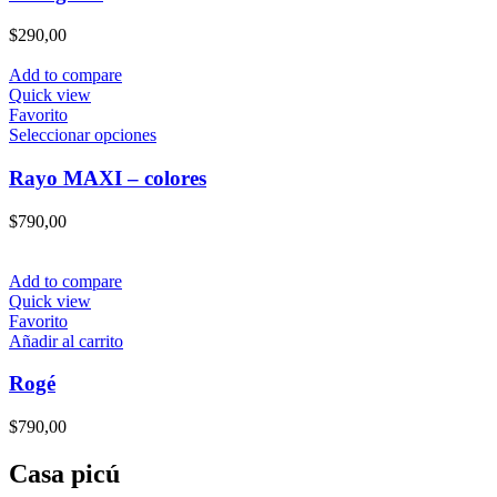
múltiples
variantes.
$
290,00
Las
opciones
Add to compare
se
Quick view
pueden
Favorito
elegir
Este
Seleccionar opciones
en
producto
la
tiene
Rayo MAXI – colores
página
múltiples
de
variantes.
$
790,00
producto
Las
opciones
se
Add to compare
pueden
Quick view
elegir
Favorito
en
Añadir al carrito
la
página
Rogé
de
producto
$
790,00
Casa picú