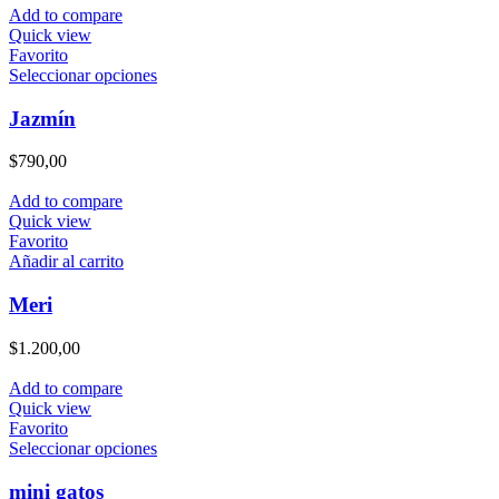
Add to compare
Quick view
Favorito
Este
Seleccionar opciones
producto
tiene
Jazmín
múltiples
variantes.
$
790,00
Las
opciones
Add to compare
se
Quick view
pueden
Favorito
elegir
Añadir al carrito
en
la
Meri
página
de
$
1.200,00
producto
Add to compare
Quick view
Favorito
Este
Seleccionar opciones
producto
tiene
mini gatos