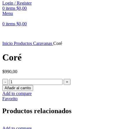
Login / Register
0
items
$
0,00
Menu
0
items
$
0,00
Inicio
Productos
Caravanas
Coré
Coré
$
990,00
Coré
cantidad
Añadir al carrito
Add to compare
Favorito
Productos relacionados
Add to compare