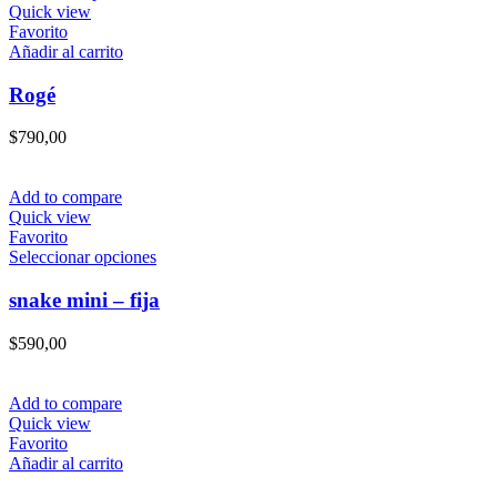
Quick view
Favorito
Añadir al carrito
Rogé
$
790,00
Add to compare
Quick view
Favorito
Este
Seleccionar opciones
producto
tiene
snake mini – fija
múltiples
variantes.
$
590,00
Las
opciones
se
Add to compare
pueden
Quick view
elegir
Favorito
en
Añadir al carrito
la
página