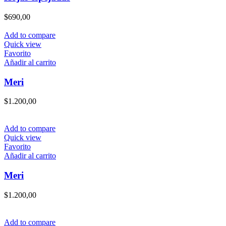
múltiples
variantes.
$
690,00
Las
opciones
Add to compare
se
Quick view
pueden
Favorito
elegir
Añadir al carrito
en
la
Meri
página
de
$
1.200,00
producto
Add to compare
Quick view
Favorito
Añadir al carrito
Meri
$
1.200,00
Add to compare