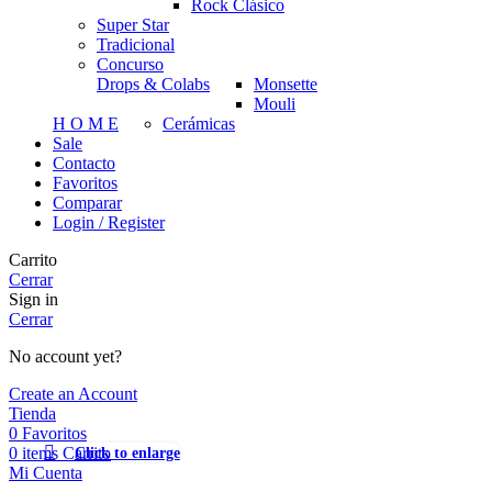
Rock Clásico
Super Star
Tradicional
Concurso
Drops & Colabs
Monsette
Mouli
H O M E
Cerámicas
Sale
Contacto
Favoritos
Comparar
Login / Register
Carrito
Cerrar
Sign in
Cerrar
No account yet?
Create an Account
Tienda
0
Favoritos
Click to enlarge
0
items
Carrito
Mi Cuenta