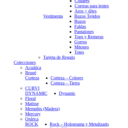
Collares
Correas para lentes
Aros + dijes
Vestimenta
Buzos Tejidos
Buzos
Faldas
Pantalones
Tops y Remeras
Gorros
Mitones
Totes
Tarjeta de Regalo
Colecciones
Acuática
Bruné
Corteza
Corteza – Colores
Corteza – Tierra
CURVI
DYNAMIC
Dynamic
Floral
Matisse
Memphis (Madera)
Mercury
Onírica
ROCK
Rock – Holograma y Metalizado