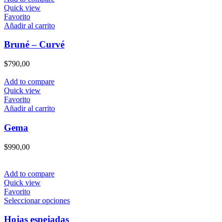
Quick view
Favorito
Añadir al carrito
Bruné – Curvé
$
790,00
Add to compare
Quick view
Favorito
Añadir al carrito
Gema
$
990,00
Add to compare
Quick view
Favorito
Este
Seleccionar opciones
producto
tiene
Hojas espejadas