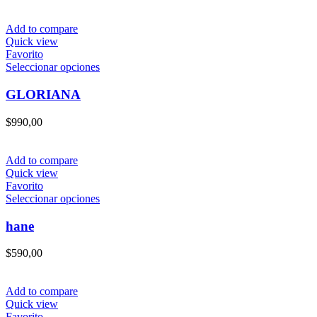
Add to compare
Quick view
Favorito
Este
Seleccionar opciones
producto
tiene
GLORIANA
múltiples
variantes.
$
990,00
Las
opciones
se
Add to compare
pueden
Quick view
elegir
Favorito
en
Este
Seleccionar opciones
la
producto
página
tiene
hane
de
múltiples
producto
variantes.
$
590,00
Las
opciones
se
Add to compare
pueden
Quick view
elegir
Favorito