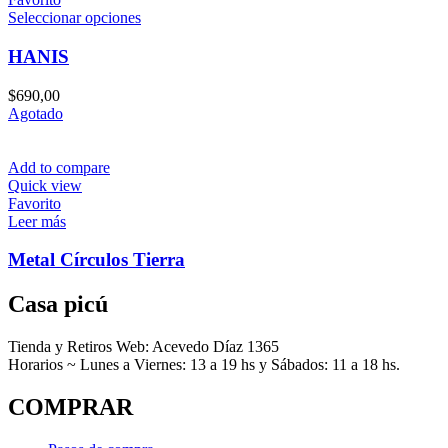
en
Este
Seleccionar opciones
la
producto
página
tiene
HANIS
de
múltiples
producto
variantes.
$
690,00
Las
Agotado
opciones
se
pueden
Add to compare
elegir
Quick view
en
Favorito
la
Leer más
página
de
Metal Círculos Tierra
producto
Casa picú
Tienda y Retiros Web: Acevedo Díaz 1365
Horarios ~ Lunes a Viernes: 13 a 19 hs y Sábados: 11 a 18 hs.
COMPRAR