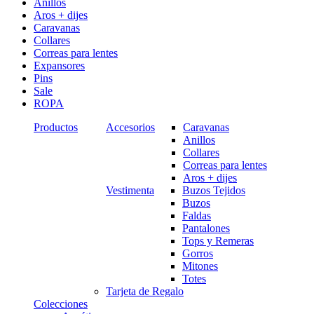
Anillos
Aros + dijes
Caravanas
Collares
Correas para lentes
Expansores
Pins
Sale
ROPA
Productos
Accesorios
Caravanas
Anillos
Collares
Correas para lentes
Aros + dijes
Vestimenta
Buzos Tejidos
Buzos
Faldas
Pantalones
Tops y Remeras
Gorros
Mitones
Totes
Tarjeta de Regalo
Colecciones