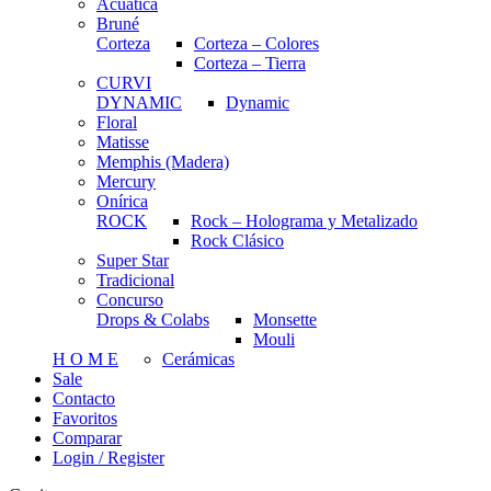
Acuática
Bruné
Corteza
Corteza – Colores
Corteza – Tierra
CURVI
DYNAMIC
Dynamic
Floral
Matisse
Memphis (Madera)
Mercury
Onírica
ROCK
Rock – Holograma y Metalizado
Rock Clásico
Super Star
Tradicional
Concurso
Drops & Colabs
Monsette
Mouli
H O M E
Cerámicas
Sale
Contacto
Favoritos
Comparar
Login / Register