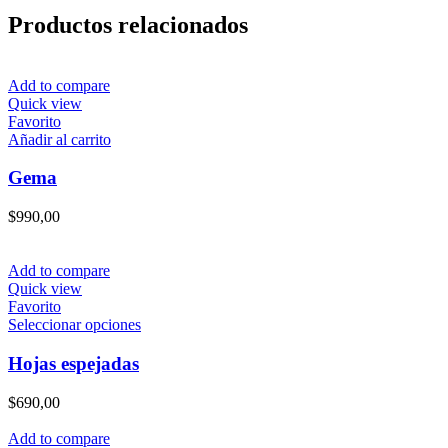
Productos relacionados
Add to compare
Quick view
Favorito
Añadir al carrito
Gema
$
990,00
Add to compare
Quick view
Favorito
Este
Seleccionar opciones
producto
tiene
Hojas espejadas
múltiples
variantes.
$
690,00
Las
opciones
Add to compare