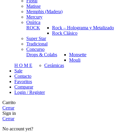
Floral
Matisse
Memphis (Madera)
Mercury
Onírica
ROCK
Rock – Holograma y Metalizado
Rock Clásico
Super Star
Tradicional
Concurso
Drops & Colabs
Monsette
Mouli
H O M E
Cerámicas
Sale
Contacto
Favoritos
Comparar
Login / Register
Carrito
Cerrar
Sign in
Cerrar
No account yet?