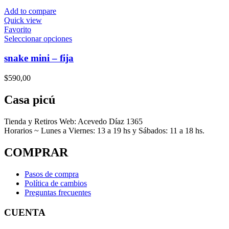
se
Add to compare
pueden
Quick view
elegir
Favorito
en
Este
Seleccionar opciones
la
producto
página
tiene
snake mini – fija
de
múltiples
producto
variantes.
$
590,00
Las
opciones
Casa picú
se
pueden
elegir
Tienda y Retiros Web: Acevedo Díaz 1365
en
Horarios ~ Lunes a Viernes: 13 a 19 hs y Sábados: 11 a 18 hs.
la
página
COMPRAR
de
producto
Pasos de compra
Política de cambios
Preguntas frecuentes
CUENTA