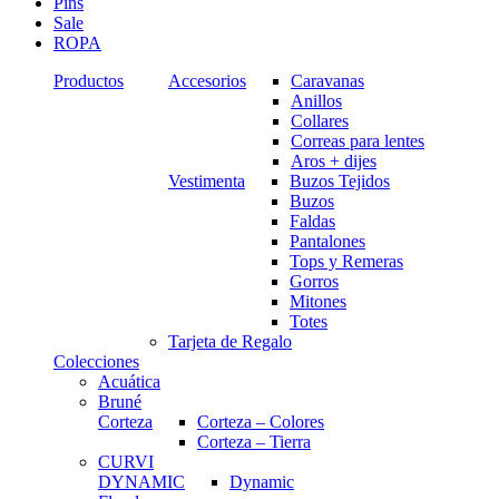
Pins
Sale
ROPA
Productos
Accesorios
Caravanas
Anillos
Collares
Correas para lentes
Aros + dijes
Vestimenta
Buzos Tejidos
Buzos
Faldas
Pantalones
Tops y Remeras
Gorros
Mitones
Totes
Tarjeta de Regalo
Colecciones
Acuática
Bruné
Corteza
Corteza – Colores
Corteza – Tierra
CURVI
DYNAMIC
Dynamic