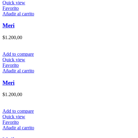
se
Quick view
pueden
Favorito
elegir
Añadir al carrito
en
la
Meri
página
de
$
1.200,00
producto
Add to compare
Quick view
Favorito
Añadir al carrito
Meri
$
1.200,00
Add to compare
Quick view
Favorito
Añadir al carrito