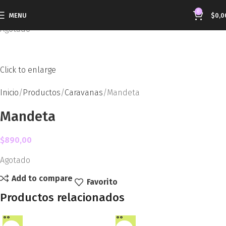
0
MENU
$
0,0
Agotado
Click to enlarge
Inicio
Productos
Caravanas
Mandeta
Mandeta
$
890,00
Agotado
Add to compare
Favorito
Productos relacionados