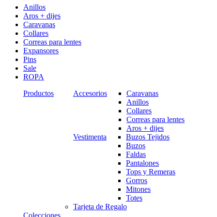
Anillos
Aros + dijes
Caravanas
Collares
Correas para lentes
Expansores
Pins
Sale
ROPA
Productos
Accesorios
Caravanas
Anillos
Collares
Correas para lentes
Aros + dijes
Vestimenta
Buzos Tejidos
Buzos
Faldas
Pantalones
Tops y Remeras
Gorros
Mitones
Totes
Tarjeta de Regalo
Colecciones