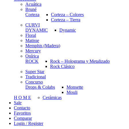
Acuática
Bruné
Corteza
Corteza – Colores
Corteza – Tierra
CURVI
DYNAMIC
Dynamic
Floral
Matisse
Memphis (Madera)
Mercury
Onírica
ROCK
Rock – Holograma y Metalizado
Rock Clásico
Super Star
Tradicional
Concurso
Drops & Colabs
Monsette
Mouli
H O M E
Cerámicas
Sale
Contacto
Favoritos
Comparar
Login / Register