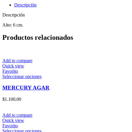
Descripción
Descripción
Alto: 6 cm.
Productos relacionados
Add to compare
Quick view
Favorito
Este
Seleccionar opciones
producto
tiene
MERCURY AGAR
múltiples
variantes.
$
1.100,00
Las
opciones
se
Add to compare
pueden
Quick view
elegir
Favorito
en
Este
Seleccionar opciones