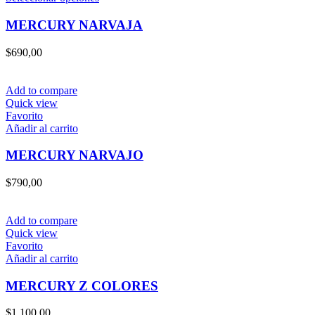
la
producto
página
tiene
MERCURY NARVAJA
de
múltiples
producto
variantes.
$
690,00
Las
opciones
se
Add to compare
pueden
Quick view
elegir
Favorito
en
Añadir al carrito
la
página
MERCURY NARVAJO
de
producto
$
790,00
Add to compare
Quick view
Favorito
Añadir al carrito
MERCURY Z COLORES
$
1.100,00