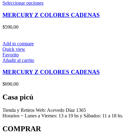
Este
Seleccionar opciones
producto
tiene
MERCURY Z COLORES CADENAS
múltiples
variantes.
$
590,00
Las
opciones
se
Add to compare
pueden
Quick view
elegir
Favorito
en
Añadir al carrito
la
página
MERCURY Z COLORES CADENAS
de
producto
$
690,00
Casa picú
Tienda y Retiros Web: Acevedo Díaz 1365
Horarios ~ Lunes a Viernes: 13 a 19 hs y Sábados: 11 a 18 hs.
COMPRAR