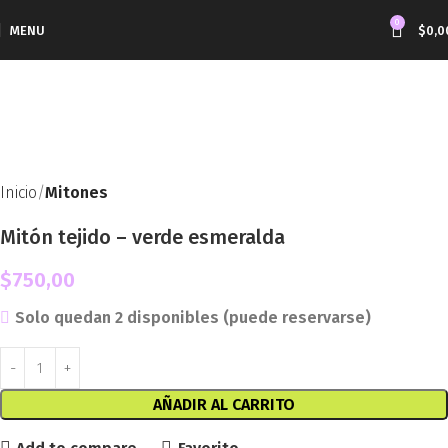
0
MENU
$
0,0
Inicio
Mitones
Mitón tejido – verde esmeralda
$
750,00
Solo quedan 2 disponibles (puede reservarse)
AÑADIR AL CARRITO