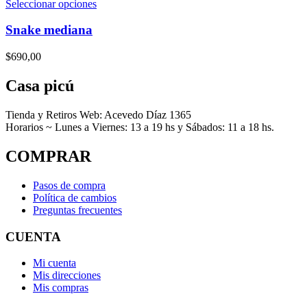
Este
Seleccionar opciones
producto
tiene
Snake mediana
múltiples
variantes.
$
690,00
Las
opciones
Casa picú
se
pueden
elegir
Tienda y Retiros Web: Acevedo Díaz 1365
en
Horarios ~ Lunes a Viernes: 13 a 19 hs y Sábados: 11 a 18 hs.
la
página
COMPRAR
de
producto
Pasos de compra
Política de cambios
Preguntas frecuentes
CUENTA
Mi cuenta
Mis direcciones
Mis compras