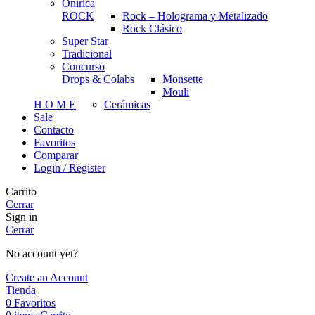
Onírica
ROCK
Rock – Holograma y Metalizado
Rock Clásico
Super Star
Tradicional
Concurso
Drops & Colabs
Monsette
Mouli
H O M E
Cerámicas
Sale
Contacto
Favoritos
Comparar
Login / Register
Carrito
Cerrar
Sign in
Cerrar
No account yet?
Create an Account
Tienda
0
Favoritos