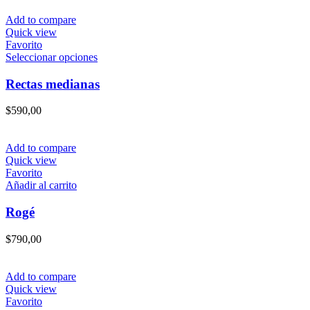
opciones
se
Add to compare
pueden
Quick view
elegir
Favorito
en
Este
Seleccionar opciones
la
producto
página
tiene
Rectas medianas
de
múltiples
producto
variantes.
$
590,00
Las
opciones
se
Add to compare
pueden
Quick view
elegir
Favorito
en
Añadir al carrito
la
página
Rogé
de
producto
$
790,00
Add to compare
Quick view
Favorito