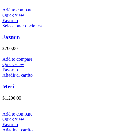
Add to compare
Quick view
Favorito
Este
Seleccionar opciones
producto
tiene
Jazmín
múltiples
variantes.
$
790,00
Las
opciones
Add to compare
se
Quick view
pueden
Favorito
elegir
Añadir al carrito
en
la
Meri
página
de
$
1.200,00
producto
Add to compare
Quick view
Favorito
Añadir al carrito