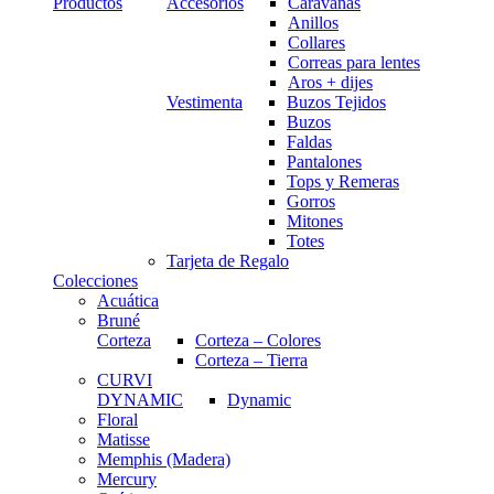
Productos
Accesorios
Caravanas
Anillos
Collares
Correas para lentes
Aros + dijes
Vestimenta
Buzos Tejidos
Buzos
Faldas
Pantalones
Tops y Remeras
Gorros
Mitones
Totes
Tarjeta de Regalo
Colecciones
Acuática
Bruné
Corteza
Corteza – Colores
Corteza – Tierra
CURVI
DYNAMIC
Dynamic
Floral
Matisse
Memphis (Madera)
Mercury