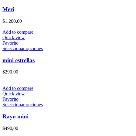
Meri
$
1.200,00
Add to compare
Quick view
Favorito
Este
Seleccionar opciones
producto
tiene
mini estrellas
múltiples
variantes.
$
290,00
Las
opciones
se
Add to compare
pueden
Quick view
elegir
Favorito
en
Este
Seleccionar opciones
la
producto
página
tiene
Rayo mini
de
múltiples
producto
variantes.
$
490,00
Las