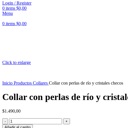
Login / Register
0
items
$
0,00
Menu
0
items
$
0,00
Click to enlarge
Inicio
Productos
Collares
Collar con perlas de río y cristales checos
Collar con perlas de río y crista
$
1.490,00
Collar
con
Añadir al carrito