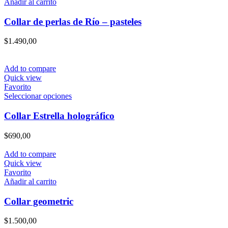
Añadir al carrito
Collar de perlas de Río – pasteles
$
1.490,00
Add to compare
Quick view
Favorito
Este
Seleccionar opciones
producto
tiene
Collar Estrella holográfico
múltiples
variantes.
$
690,00
Las
opciones
Add to compare
se
Quick view
pueden
Favorito
elegir
Añadir al carrito
en
la
Collar geometric
página
de
$
1.500,00
producto