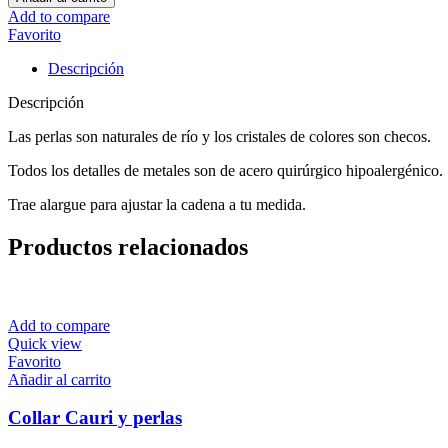
perlas
Add to compare
de
Favorito
río
y
Descripción
cristales
checos
Descripción
cantidad
Las perlas son naturales de río y los cristales de colores son checos.
Todos los detalles de metales son de acero quirúrgico hipoalergénico.
Trae alargue para ajustar la cadena a tu medida.
Productos relacionados
Add to compare
Quick view
Favorito
Añadir al carrito
Collar Cauri y perlas