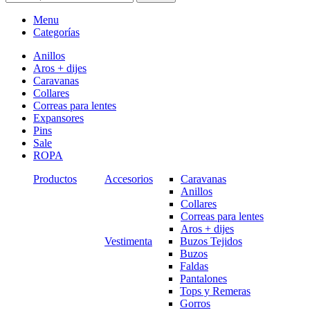
Menu
Categorías
Anillos
Aros + dijes
Caravanas
Collares
Correas para lentes
Expansores
Pins
Sale
ROPA
Productos
Accesorios
Caravanas
Anillos
Collares
Correas para lentes
Aros + dijes
Vestimenta
Buzos Tejidos
Buzos
Faldas
Pantalones
Tops y Remeras
Gorros