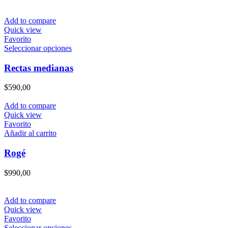
Add to compare
Quick view
Favorito
Este
Seleccionar opciones
producto
tiene
Rectas medianas
múltiples
variantes.
$
590,00
Las
opciones
Add to compare
se
Quick view
pueden
Favorito
elegir
Añadir al carrito
en
la
Rogé
página
de
$
990,00
producto
Add to compare
Quick view
Favorito
Este
Seleccionar opciones