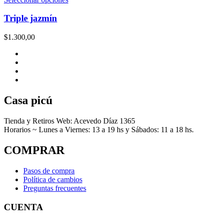
producto
tiene
Triple jazmín
múltiples
variantes.
$
1.300,00
Las
opciones
se
pueden
elegir
en
la
Casa picú
página
de
Tienda y Retiros Web: Acevedo Díaz 1365
producto
Horarios ~ Lunes a Viernes: 13 a 19 hs y Sábados: 11 a 18 hs.
COMPRAR
Pasos de compra
Política de cambios
Preguntas frecuentes
CUENTA