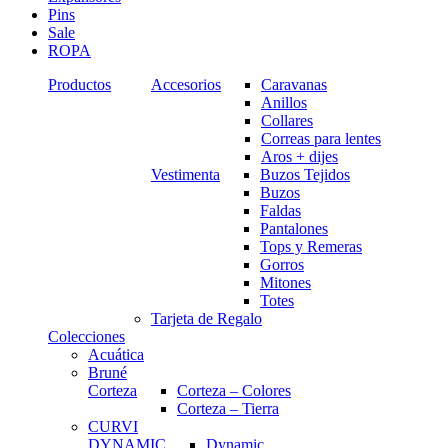
Pins
Sale
ROPA
Productos
Accesorios
Caravanas
Anillos
Collares
Correas para lentes
Aros + dijes
Vestimenta
Buzos Tejidos
Buzos
Faldas
Pantalones
Tops y Remeras
Gorros
Mitones
Totes
Tarjeta de Regalo
Colecciones
Acuática
Bruné
Corteza
Corteza – Colores
Corteza – Tierra
CURVI
DYNAMIC
Dynamic