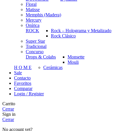
Floral
Matisse
Memphis (Madera)
Mercury
Onírica
ROCK
Rock – Holograma y Metalizado
Rock Clásico
Super Star
Tradicional
Concurso
Drops & Colabs
Monsette
Mouli
H O M E
Cerámicas
Sale
Contacto
Favoritos
Comparar
Login / Register
Carrito
Cerrar
Sign in
Cerrar
No account yet?