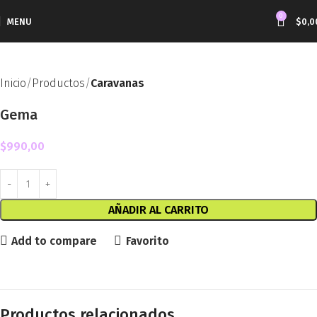
0
MENU
$
0,0
Inicio
Productos
Caravanas
Gema
$
990,00
AÑADIR AL CARRITO
Add to compare
Favorito
Productos relacionados