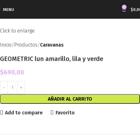
0
MENU
$
0,0
Click to enlarge
Inicio
Productos
Caravanas
GEOMETRIC lun amarillo, lila y verde
$
690,00
AÑADIR AL CARRITO
Add to compare
Favorito