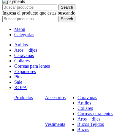
Search
Ingresa el producto que estas buscando.
Search
Menu
Categorías
Anillos
Aros + dijes
Caravanas
Collares
Correas para lentes
Expansores
Pins
Sale
ROPA
Productos
Accesorios
Caravanas
Anillos
Collares
Correas para lentes
Aros + dijes
Vestimenta
Buzos Tejidos
Buzos