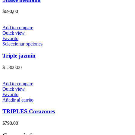
de
múltiples
producto
variantes.
$
690,00
Las
opciones
se
Add to compare
pueden
Quick view
elegir
Favorito
en
Este
Seleccionar opciones
la
producto
página
tiene
Triple jazmín
de
múltiples
producto
variantes.
$
1.300,00
Las
opciones
se
Add to compare
pueden
Quick view
elegir
Favorito
en
Añadir al carrito
la
página
TRIPLES Corazones
de
producto
$
790,00