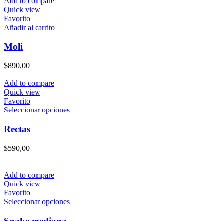
Add to compare
Quick view
Favorito
Añadir al carrito
Moli
$
890,00
Add to compare
Quick view
Favorito
Este
Seleccionar opciones
producto
tiene
Rectas
múltiples
variantes.
$
590,00
Las
opciones
se
Add to compare
pueden
Quick view
elegir
Favorito
en
Este
Seleccionar opciones
la
producto
página
tiene
Snake mediana