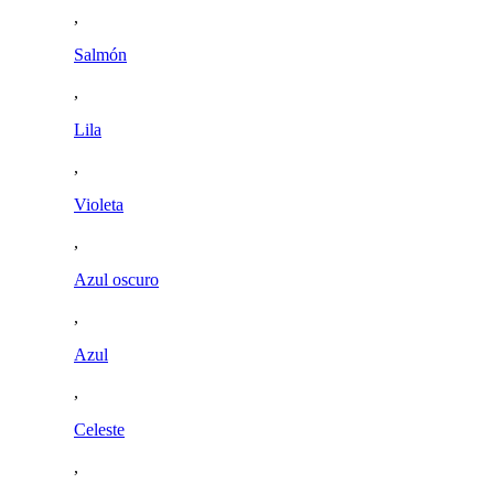
,
Salmón
,
Lila
,
Violeta
,
Azul oscuro
,
Azul
,
Celeste
,