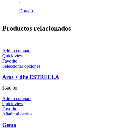
,
Dorado
Productos relacionados
Add to compare
Quick view
Favorito
Este
Seleccionar opciones
producto
tiene
Aros + dije ESTRELLA
múltiples
variantes.
$
590,00
Las
opciones
Add to compare
se
Quick view
pueden
Favorito
elegir
Añadir al carrito
en
la
Gema
página