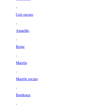
,
Gris oscuro
,
Amarillo
,
Beige
,
Marrón
,
Marrón oscuro
,
Bordeaux
,