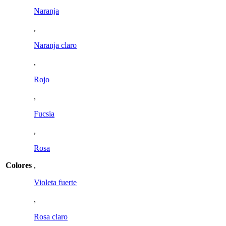
Naranja
,
Naranja claro
,
Rojo
,
Fucsia
,
Rosa
Colores
,
Violeta fuerte
,
Rosa claro