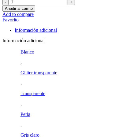
snake
mini
Añadir al carrito
-
Add to compare
colgante
Favorito
colores
cantidad
Información adicional
Información adicional
Blanco
,
Glitter transparente
,
Transparente
,
Perla
,
Gris claro