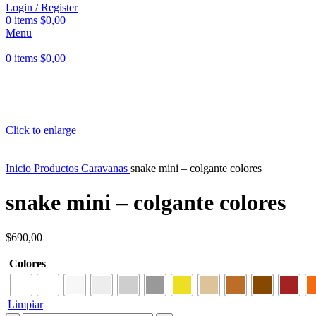
Login / Register
0
items
$
0,00
Menu
0
items
$
0,00
Click to enlarge
Inicio
Productos
Caravanas
snake mini – colgante colores
snake mini – colgante colores
$
690,00
Colores
Limpiar