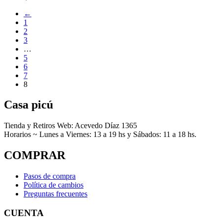
Las
opciones
←
se
1
pueden
2
elegir
3
en
…
la
5
página
6
de
7
producto
8
Casa picú
Tienda y Retiros Web: Acevedo Díaz 1365
Horarios ~ Lunes a Viernes: 13 a 19 hs y Sábados: 11 a 18 hs.
COMPRAR
Pasos de compra
Política de cambios
Preguntas frecuentes
CUENTA