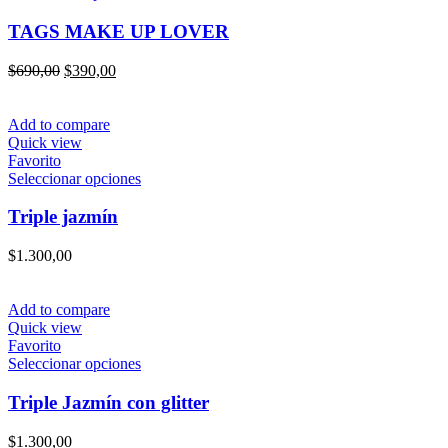
página
producto
de
tiene
TAGS MAKE UP LOVER
producto
múltiples
variantes.
El
El
$
690,00
$
390,00
Las
precio
precio
opciones
original
actual
se
era:
es:
Add to compare
pueden
$690,00.
$390,00.
Quick view
elegir
Favorito
en
Este
Seleccionar opciones
la
producto
página
tiene
Triple jazmín
de
múltiples
producto
variantes.
$
1.300,00
Las
opciones
se
Add to compare
pueden
Quick view
elegir
Favorito
en
Este
Seleccionar opciones
la
producto
página
tiene
Triple Jazmín con glitter
de
múltiples
producto
variantes.
$
1.300,00