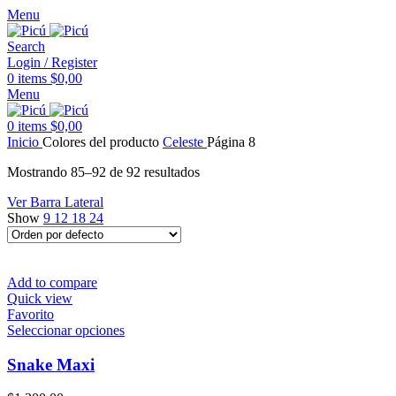
Menu
Search
Login / Register
0
items
$
0,00
Menu
0
items
$
0,00
Inicio
Colores del producto
Celeste
Página 8
Mostrando 85–92 de 92 resultados
Ver Barra Lateral
Show
9
12
18
24
Add to compare
Quick view
Favorito
Este
Seleccionar opciones
producto
tiene
Snake Maxi
múltiples
variantes.