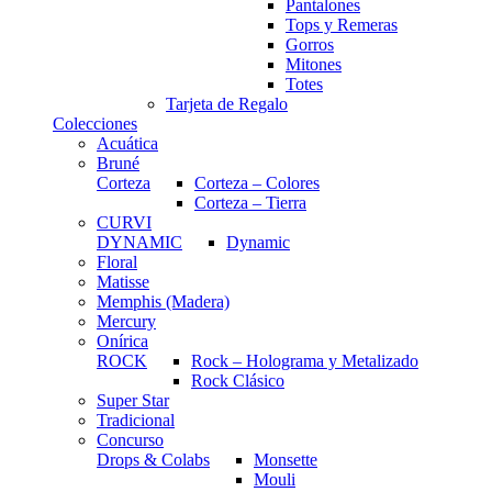
Pantalones
Tops y Remeras
Gorros
Mitones
Totes
Tarjeta de Regalo
Colecciones
Acuática
Bruné
Corteza
Corteza – Colores
Corteza – Tierra
CURVI
DYNAMIC
Dynamic
Floral
Matisse
Memphis (Madera)
Mercury
Onírica
ROCK
Rock – Holograma y Metalizado
Rock Clásico
Super Star
Tradicional
Concurso
Drops & Colabs
Monsette
Mouli